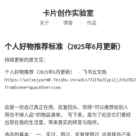
卡片创作实验室
关于
/
博客
/
作品
个人好物推荐标准（2025年6月更新）
持续更新的原文见：
‌⁤‌⁡‍⁣‍⁤‬⁤‬⁢⁣⁣⁣‍⁤⁤​‬‍ ⁢⁡‬​⁣⁤⁢‌​‬‬​‬ ⁡​⁡⁤ ‌‍⁣‍‌ 个人好物推荐（2025年6月更新） - 飞书云文档
https://ux1xejyurm0.feishu.cn/wiki/V2l9wJCypiljJrkzOG3
fromScene=spaceOverview
这是一份自己真正在用、反复回头、觉得“可以推荐给别人
用也不掉人品”的物品清单。 写下来，是为了纪念它们曾经
出现在我的生活里，带来真实的转变与陪伴。
选品的基本： 一、买过、用过、反复使用过 这是我自己亲