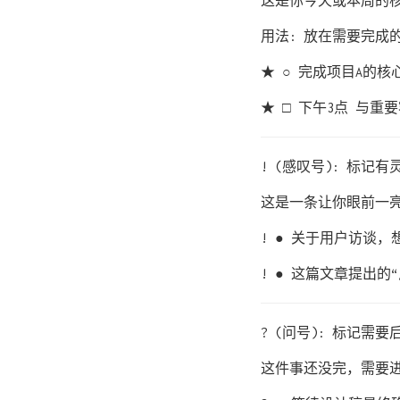
这是你今天或本周的
用法: 放在需要完成
★ ○ 完成项目A的核
★ □ 下午3点 与重
! (感叹号): 标记
这是一条让你眼前一
! ● 关于用户访谈
! ● 这篇文章提出的
? (问号): 标记需
这件事还没完，需要