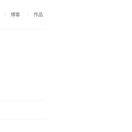
/
博客
/
作品
？