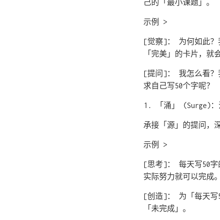
己的「最小课题」。
示例 >
[觉察]： 为何如此
「完美」的卡片，就
[提问]： 我怎么看
求自己写50个字呢？
「涌」 (Surge
承接「源」的提问，
示例 >
[思考]： 每天写5
实际努力就可以完成
[创造]： 为「每天
「未完成」。