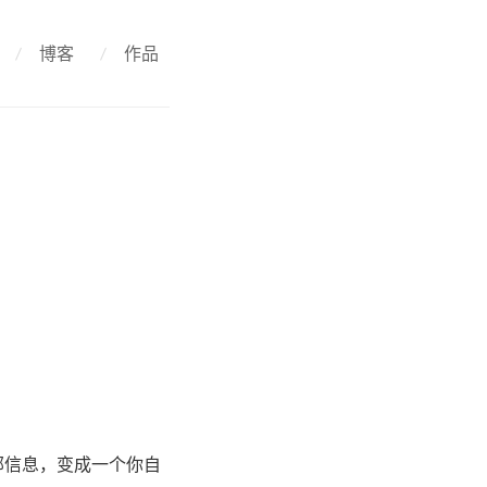
/
博客
/
作品
部信息，变成一个你自