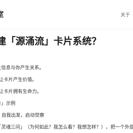
室
关于
建「源涌流」卡片系统？
让信息与你产生关系。
让卡片产生价值。
让卡片拥有生命力。
卡」示例
e)：自我出发，启动觉察
「灵魂三问」（为何如此？我怎么看？我想怎样？），把一个外