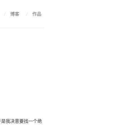
/
博客
/
作品
。
于是我决意要找一个绝