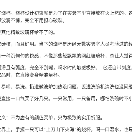
室烧杯。烧杯设计初衷就是为了在实验室里直接放在火上烤的。
都波澜不惊，完全不用担心破裂。
是其他精致玻璃杯给不了的。
仅硬核，而且好用。当下的烧杯是历经无数实验室人员考验过的
有一种沉甸甸的稳感，不像那些轻飘飘的网红玻璃杯，总让人觉
润滑且有弧度，完全不刮嘴，喝水时的触感极好。 它还自带刻度
饮品时，它直接变身精准量杯。
、易喝、易洗。扔进微波炉加热没问题，丢进洗碗机清洗也没问
我直接一口气买了好几只。一只常用，一只备用，哪怕洗碗时不
主义：不为虚有的颜值买单，只为极致的实用折服。
界上，手握一只可以“上刀山下火海”的烧杯，喝一口温水，也