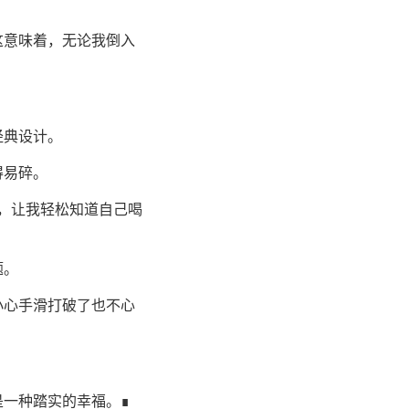
这意味着，无论我倒入
经典设计。
得易碎。
，让我轻松知道自己喝
题。
小心手滑打破了也不心
是一种踏实的幸福。∎