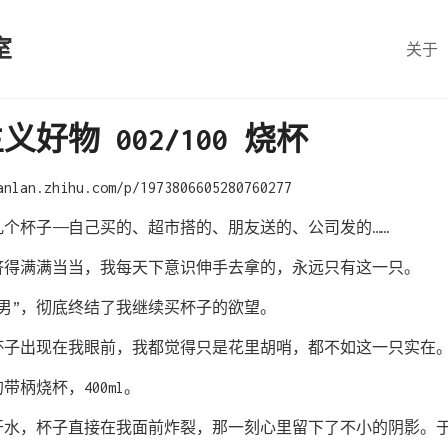
室
关于
好物 002/100 烧杯
an.zhihu.com/p/1973806605280760277
个杯子——自己买的、超市搭的、朋友送的、公司发的……
挤得满满当当，我每天下意识伸手去拿的，永远只有这一只。
男”，彻底终结了我继续买杯子的欲望。
杯子出现在我眼前，我都觉得只是花里胡哨，都不如这一只实在
柄烧杯，400ml。
开水，杯子直接在我面前炸裂，那一刻心里留下了不小的阴影。