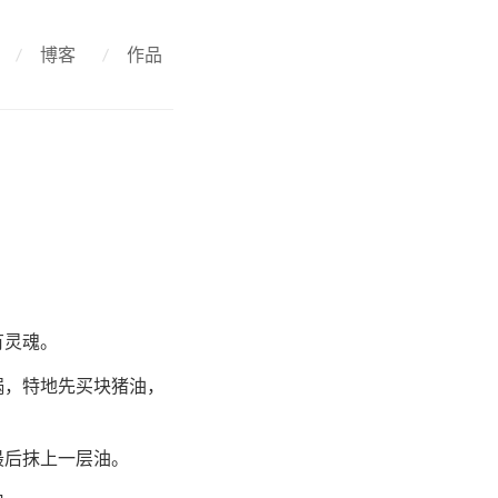
/
博客
/
作品
有灵魂。
锅，特地先买块猪油，
最后抹上一层油。