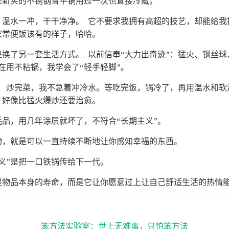
来新买的不锈钢雪平锅用过一次也直接冷藏。
，温水一冲，干干净净。 它不要求我拥有高超的技艺，却能给我
家常便饭该有的样子，哈哈。
换了另一套生活方式。 以前信奉“大力出奇迹”：猛火、钢丝
现在用不粘锅，我学会了“轻手轻脚”。
。 炒完菜，我不急着冲冷水。等吃完饭，锅冷了，再用温水和软
，好像比猛火爆炒还要治愈。
品，用几年涂层就坏了，不符合“长期主义”。
物，就是可以一直持续不断地让你感知幸福的东西。
义”是把一口铁锅传给下一代。
是物品本身的寿命，而是它让你愿意过上让自己舒适生活的热情能
笨方法实验室：世上无难事，只怕笨方法