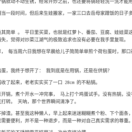
个锅就动不动生锈，经常开炒之前，也还要将锅轻轻洗一洗才能
相当一段时间，但后来生娃搬家，一家三口去岳母家蹭饭的日子
极其简单 。 平日里买菜，也就是红萝卜、番茄、豆腐、娃娃菜
消失，觉得对炒菜江湖气的极致追求也没有必要在我手里复现。
草， 每当周六日我想在早晨给儿子简简单单煎个荷包蛋时，那口
鸡蛋，我终于想开了： 我到底是在用锅，还是在供锅？
收了起来，老老实实买了一口 28cm 的不粘锅。
意开锅，煮个开水一冲完事， 马上打个鸡蛋试手。没有热锅，没
底打转。 天呐，那个世界瞬间清净了。
不掉渣。甚至我这种懒人，早上起来迷迷糊糊煮个粉、下个面条，
己需要便利，并不是一种退步，而是一种对自己真实需求的尊重