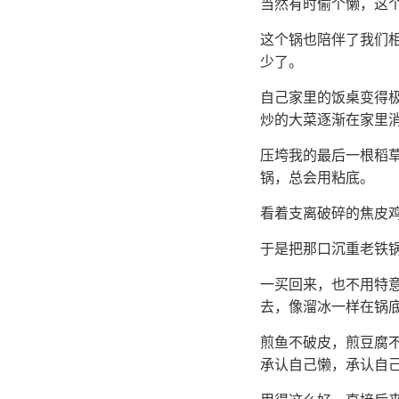
当然有时偷个懒，这
这个锅也陪伴了我们
少了。
自己家里的饭桌变得
炒的大菜逐渐在家里
压垮我的最后一根稻
锅，总会用粘底。
看着支离破碎的焦皮
于是把那口沉重老铁锅
一买回来，也不用特
去，像溜冰一样在锅
煎鱼不破皮，煎豆腐
承认自己懒，承认自