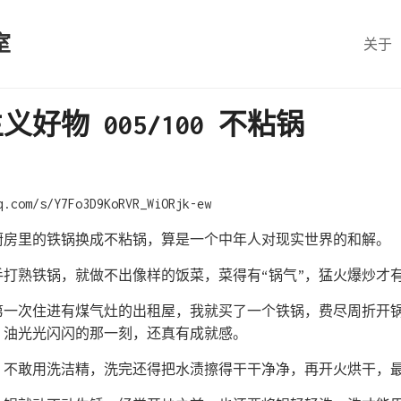
室
关于
好物 005/100 不粘锅
q.com/s/Y7Fo3D9KoRVR_WiORjk-ew
厨房里的铁锅换成不粘锅，算是一个中年人对现实世界的和解。
手打熟铁锅，就做不出像样的饭菜，菜得有“锅气”，猛火爆炒才
第一次住进有煤气灶的出租屋，我就买了一个铁锅，费尽周折开
，油光光闪闪的那一刻，还真有成就感。
，不敢用洗洁精，洗完还得把水渍擦得干干净净，再开火烘干，