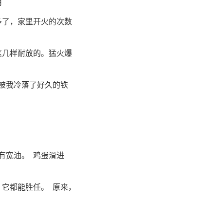
用
多了，家里开火的次数
这几样耐放的。猛火爆
被我冷落了好久的铁
有宽油。 鸡蛋滑进
它都能胜任。 原来，
。