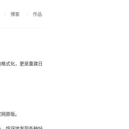
/
博客
/
作品
的格式化，更是重建日
官网原版。
品。惊讶地发现各种好