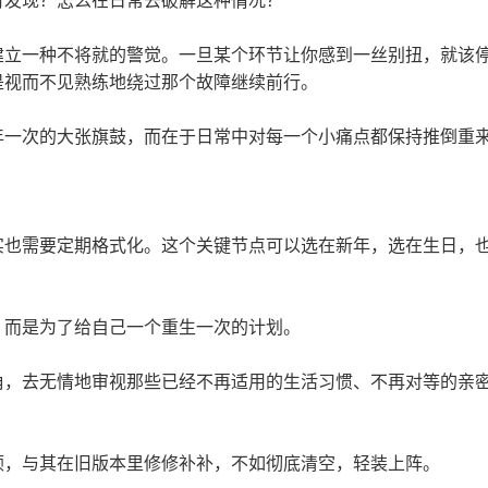
有发现？怎么在日常去破解这种情况？
立一种不将就的警觉。一旦某个环节让你感到一丝别扭，就该停
是视而不见熟练地绕过那个故障继续前行。
年一次的大张旗鼓，而在于日常中对每一个小痛点都保持推倒重
实也需要定期格式化。这个关键节点可以选在新年，选在生日，
，而是为了给自己一个重生一次的计划。
视角，去无情地审视那些已经不再适用的生活习惯、不再对等的亲
顿，与其在旧版本里修修补补，不如彻底清空，轻装上阵。