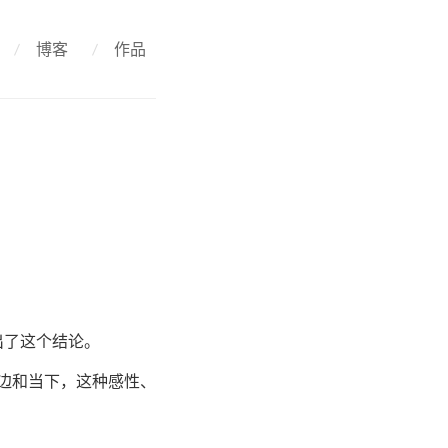
/
博客
/
作品
出了这个结论。
边和当下，这种感性、