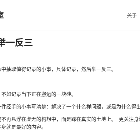
室
关于
举一反三
动中抽取值得记录的小事，具体记录，然后举一反三。
，不如记录当下正在搬运的一块砖。
一件经手的小事写清楚：解决了一个什么样问题，或是为什么得
我不再悬浮在虚无的构想中，而是踩在真实的土地上。 更关注身
本身就是最好的内容。