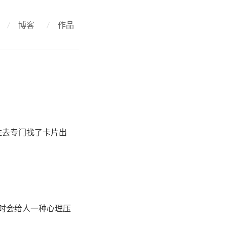
/
博客
/
作品
住去专门找了卡片出
时会给人一种心理压