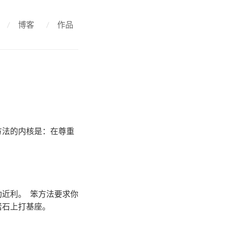
/
博客
/
作品
方法的内核是：在尊重
近利。 笨方法要求你
岩石上打基座。