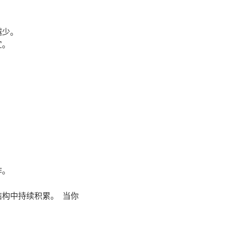
越少。
宜。
作。
结构中持续积累。 当你