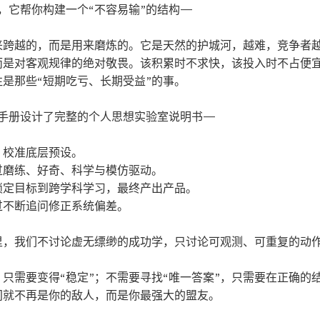
，它帮你构建一个“不容易输”的结构——
来跨越的，而是用来磨炼的。它是天然的护城河，越难，竞争者
而是对客观规律的绝对敬畏。该积累时不求快，该投入时不占便
是那些“短期吃亏、长期受益”的事。
手册设计了完整的个人思想实验室说明书——
，校准底层预设。
过磨练、好奇、科学与模仿驱动。
锁定目标到跨学科学习，最终产出产品。
过不断追问修正系统偏差。
里，我们不讨论虚无缥缈的成功学，只讨论可观测、可重复的动
，只需要变得“稳定”；不需要寻找“唯一答案”，只需要在正确的
间就不再是你的敌人，而是你最强大的盟友。