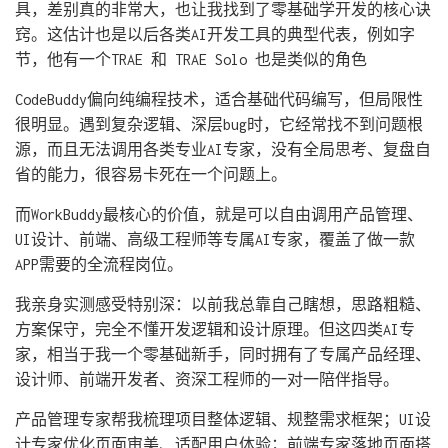
具，差别真的非常大，也让我找到了零基础学开发的核心诀
窍。这估计也是以后各类AI开发工具的典型代表，例如字
节，他有一个TRAE 和 TRAE Solo 也是类似的角色
CodeBuddy偏向纯编程技术，适合基础代码编写，但局限性
很明显。遇到复杂逻辑、深层bug时，它经常找不到问题根
源，而且无法调用各类专业AI专家，没有全局思考、复盘自
省的能力，很容易卡死在一个问题上。
而WorkBuddy最核心的价值，就是可以自由调用产品管理、
UI设计、前端、高级工程师等专属AI专家，覆盖了做一款
APP需要的全流程岗位。
我亲身实测感受特别深：以前我总靠自己瞎想，思路粗糙、
方案保守，完全不懂开发逻辑和设计原理。但这四类AI专
家，相当于我一个零基础新手，同时拥有了专属产品经理、
设计师、前端开发者、资深工程师的一对一陪伴指导。
产品管理专家帮我梳理项目整体逻辑、规整需求框架；UI设
计专家优化页面审美、适配用户体验；前端专家落地页面搭