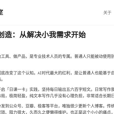
室
关于
创造：从解决小我需求开始
做工具、做产品，是专业技术人员的专属。普通人只能被动使用
。
彻底改变了这个认知。AI时代最大的红利，是让普通人也能基于
造。
启「日课一卡」实践，坚持每日输出五六百字短文。日常写作我一直
布局，极简轻盈，纯文本写作几乎没有心理负担，非常适合长期
分发到公众号、豆瓣、极客等平台，唯独很少更新个人博客。传
繁琐、阻力很大，久而久之便懒得维护。也正是这个小小的痛点