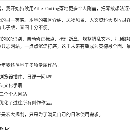
，我开始持续用Vibe Coding落地更多个人刚需，把零散想法
大的县——英德。本地的镇区介绍、风物风景、人文资料大多收录
的电子版，查阅十分不便。
鉴的OCR识别，自动修正标点、梳理断章、规整错乱文本，把稀
地县志网站。一点点沉淀打磨，这里未来有望成为英德最全面、
今年我还落地了多项专属作品：
浏览器插件、日课一问APP
法文化手册
三个个人网站
代优化了过往所有创作作品。
不是宏大规划，只是为了满足自己的日常使用需求。