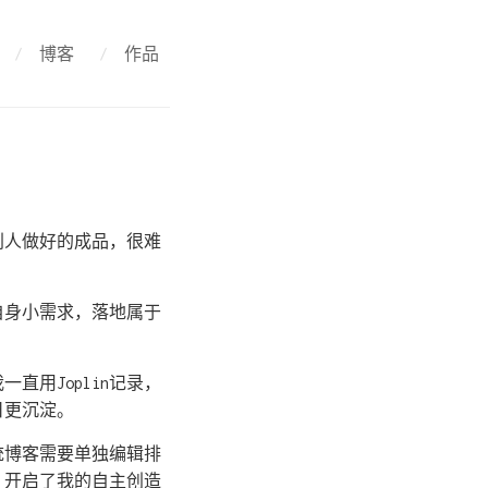
/
博客
/
作品
别人做好的成品，很难
自身小需求，落地属于
用Joplin记录，
日更沉淀。
统博客需要单独编辑排
，开启了我的自主创造