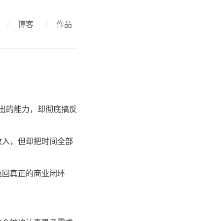
/
博客
/
作品
时产出的能力，却彻底搞反
收入，但却把时间全部
拉回真正的商业闭环