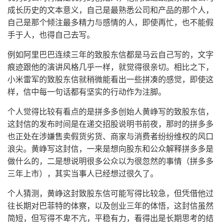
成长历史的文本意义，自己是最熟悉公司和产品的那个人，
自己是那个倾注最多精力与感情的人，即使再忙，也不能假
手于人，也得自己去写。
例如阿里巴巴连续三年的致股东信都是马云自己写的，文字
痕迹跟他的演讲风格几乎一样，就觉得很亲切。相比之下，
小米雷军的致股东信就稍微能看出一些拼凑的感觉，即使这
样，信中每一句话都有坚实的行动作为注脚。
个人觉得比较有看点的是拼多多创始人黄峥写的致股东信，
这封信的发布时间是在递交招股说明书前夜，那时的拼多多
也正处在涉嫌售卖假货劣货、商家与消费者纷纷维权的风口
浪尖。黄峥写这封信，一来是想向股东和公众解释拼多多是
做什么的，二是想说明很多公众以为很忽然的事情（拼多多
三年上市），其实当事人已经想过很久了。
个人猜测，黄峥这封致股东信可能写得比较急，但凭借他过
往长期对巴菲特的体察，以及创业三年的体悟，这封信虽然
简短，但写得不卑不亢，平稳有力，看得出是长期思考的结