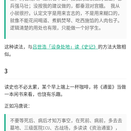
兵强马壮；没按我的建议做的，都垂泪对宫娥。 我从
小就很拧。认定文字是用来言志的，不是用来糊口的，
就像不能花间喝道、煮鹤焚琴、吃西施馅的人肉包子。
逻辑清楚的用处也有限，只能做一个好学生。
这种读法，与
吕世浩「设身处地」读《史记》
的方法大致相
似。
3
读史也不必太累，某个早上端上一杯咖啡，将《通鉴》当做
一本闲书来看，也饶有乐趣。
正如冯唐说：
不要等死后、病后才知万事空，在死前、病前，多去去
墓地、三级医院ICU、古战场，多读读《资治通鉴》，