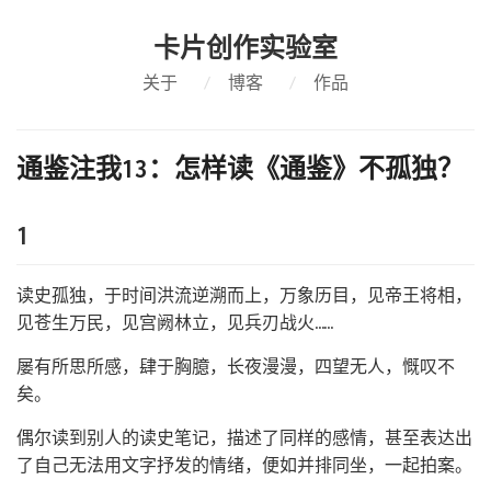
卡片创作实验室
关于
/
博客
/
作品
通鉴注我13：怎样读《通鉴》不孤独？
1
读史孤独，于时间洪流逆溯而上，万象历目，见帝王将相，
见苍生万民，见宫阙林立，见兵刃战火……
屡有所思所感，肆于胸臆，长夜漫漫，四望无人，慨叹不
矣。
偶尔读到别人的读史笔记，描述了同样的感情，甚至表达出
了自己无法用文字抒发的情绪，便如并排同坐，一起拍案。