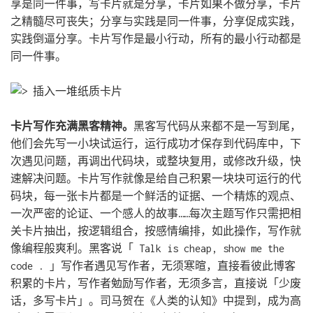
享是同一件事，写卡片就是分享，卡片如果不做分享，卡片
之精髓尽可丧失；分享与实践是同一件事，分享促成实践，
实践倒逼分享。卡片写作是最小行动，所有的最小行动都是
同一件事。
卡片写作充满黑客精神。
黑客写代码从来都不是一写到尾，
他们会先写一小块试运行，运行成功才保存到代码库中，下
次遇见问题，再调出代码块，或整块复用，或修改升级，快
速解决问题。卡片写作就像是给自己积累一块块可运行的代
码块，每一张卡片都是一个鲜活的证据、一个精炼的观点、
一次严密的论证、一个感人的故事……每次主题写作只需把相
关卡片抽出，按逻辑组合，按感情编排，如此操作，写作就
像编程般爽利。黑客说「 Talk is cheap, show me the
code . 」写作者遇见写作者，无须寒暄，直接看彼此博客
积累的卡片，写作者勉励写作者，无须多言，直接说「少废
话，多写卡片」。司马贺在《人类的认知》中提到，成为高