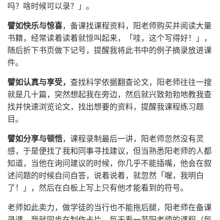
吗？啥时候可以录？」。
譬如快乐与惊喜
，备课找课程资料，阳老师购买并阅读大量
书籍，经常读着读着就惊叫起来，「哇，这个写得好！」，
随后折下书页做下记号，提醒我将此书中的例子摘录放进课
件。
譬如认真与享受，
查找科学依据翻查论文，阳老师往往一搜
就是几十篇，突然想起我在旁边，然后就兴致勃勃地教我查
找并快速浏览论文，找出想要的资料，提醒我课程练习题
目。
譬如分享与顿悟
，课程录制最后一讲，阳老师忽然没有灵
感，于是便找了我和同事寻找建议，但当熟悉阳老师的人都
知道，当他在询问建议的时候，你几乎不能插嘴，他会在叙
述问题的时候自问自答，说着说着，就忽然「喔，我明白
了！」，然后在白板上写上只有他才能看到的符号。
老师如此卖力，做学徒的当行也不能拖后腿，阳老师在备课
录课，我就同步在制作卡片，每天看一节阳老师的课程（每