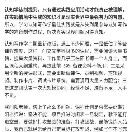
认知学徒制提到，只有通过实践应用活动才能真正被理解，
在实践情境中生成的知识才是现实世界中最强有力的智慧
，
所以，学习认知写作学最佳实践就是从头到尾参与认知写作
学的筹备制作过程，解决真实世界问题习得真知。
认知写作学二期重新改版，遇上不少问题，一是低估了筹备
课程难度，这样一门交叉学科极多的课程，需要阅读大量书
籍，搜集大量资料，工作量几乎压在阳老师一个人身上，而
且课程大纲重构，导致此前 80% 备课资料不能用；二是采
用全新的授课形式，需要重新做课件、录制视频、剪辑视
频、制作卡片、调试卡片系统，需要调用大量人力配合；三
是这是团队第一次大规模协同，经验不足，准备不足，人手
不足。
我问阳老师，遇上了那么多问题，课程计划是否需要延期？
阳老师说：坚决不能！项目推进时间表一旦制定，就不能打
退堂鼓，要做好打攻坚战的准备。打攻坚战，最能锻炼人品
质，我自己就经常给自己定目标打攻坚战，例如写作不写完