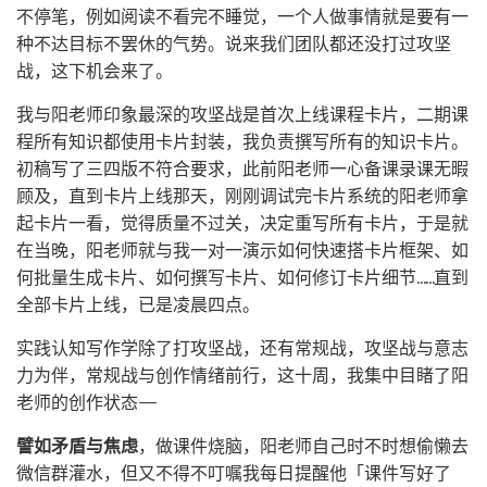
不停笔，例如阅读不看完不睡觉，一个人做事情就是要有一
种不达目标不罢休的气势。说来我们团队都还没打过攻坚
战，这下机会来了。
我与阳老师印象最深的攻坚战是首次上线课程卡片，二期课
程所有知识都使用卡片封装，我负责撰写所有的知识卡片。
初稿写了三四版不符合要求，此前阳老师一心备课录课无暇
顾及，直到卡片上线那天，刚刚调试完卡片系统的阳老师拿
起卡片一看，觉得质量不过关，决定重写所有卡片，于是就
在当晚，阳老师就与我一对一演示如何快速搭卡片框架、如
何批量生成卡片、如何撰写卡片、如何修订卡片细节……直到
全部卡片上线，已是凌晨四点。
实践认知写作学除了打攻坚战，还有常规战，攻坚战与意志
力为伴，常规战与创作情绪前行，这十周，我集中目睹了阳
老师的创作状态——
譬如矛盾与焦虑
，做课件烧脑，阳老师自己时不时想偷懒去
微信群灌水，但又不得不叮嘱我每日提醒他「课件写好了