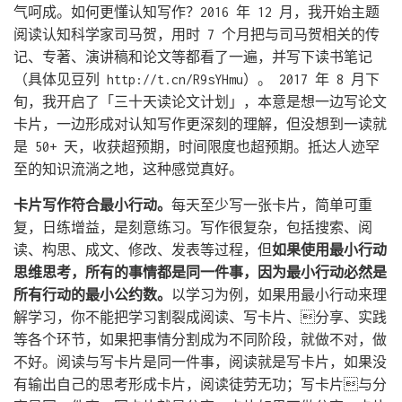
气呵成。如何更懂认知写作？2016 年 12 月，我开始主题
阅读认知科学家司马贺，用时 7 个月把与司马贺相关的传
记、专著、演讲稿和论文等都看了一遍，并写下读书笔记
（具体见豆列 http://t.cn/R9sYHmu）。 2017 年 8 月下
旬，我开启了「三十天读论文计划」，本意是想一边写论文
卡片，一边形成对认知写作更深刻的理解，但没想到一读就
是 50+ 天，收获超预期，时间限度也超预期。抵达人迹罕
至的知识流淌之地，这种感觉真好。
卡片写作符合最小行动。
每天至少写一张卡片，简单可重
复，日练增益，是刻意练习。写作很复杂，包括搜索、阅
读、构思、成文、修改、发表等过程，但
如果使用最小行动
思维思考，所有的事情都是同一件事，因为最小行动必然是
所有行动的最小公约数。
以学习为例，如果用最小行动来理
解学习，你不能把学习割裂成阅读、写卡片、分享、实践
等各个环节，如果把事情分割成为不同阶段，就做不对，做
不好。阅读与写卡片是同一件事，阅读就是写卡片，如果没
有输出自己的思考形成卡片，阅读徒劳无功；写卡片与分