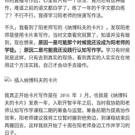
师的直播写作后，心里就只有一个想法：竟然还有这种操
作，难道之前的语文都白学了，练了一年的千字文都白练
了？不行不行，我得学习阳老师的快速写作法。
不久，我看到了阳老师写的《纳博科夫的卡片》，发现阳老
师是使用卡片来写作，当时文章看完就算了，知道并没有做
到，现在想来，
原因一是可能那个时候我还没成为阳老师的
学徒。
；
原因二是可能我还没践行认知写作学。
学习有时侯
就是这样，只有去到真实的现场，看到真实的人实实在在地
用这个方法实践，自己才会动手去操作。
我真正开始卡片写作是在 2016 年 3 月，也就是《纳博科
夫的卡片》发表一年，入职开智半年之后，当时我协助阳老
师认知写作学课程二期的筹备与运营。筹备前期为提高协作
效率，阳老师建议我将工位暂时搬到他旁边，到课程结束后
再搬回去，这样我就开始了十周在阳老师身边工作并学习的
日子。