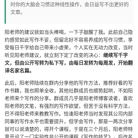
时你的大脑会习惯这种线性操作，会日益写不出更好的
文章。
阳老师的建议就如当头棒喝，一下子敲醒了我。此前自己隐
约感觉如此写作不妥，但留念好不容易养成的写作习惯，享
受每日千字给自己带来小虚荣，个人实在无动力改变，当时
听见阳老师建议，就立刻下定了改变的决心：
继续写千字
文，但由公开写转为私下写，由每日发转为每周发，开始翻
译名家名篇。
此后，阳老师陆续在群内分享他的写作方法，推荐好看的写
作书籍，我也照单全收，其他社群成员也顺势起哄，不如阳
老师来个写作的分享。群成员几乎是阳老师博客读者，喜欢
阳老师的文笔，有强烈的写作欲望，但苦于没有科学方法，
巴不得阳老师来教教写作。恰逢阳老师当时发现其公司内部
同事的写作水平也需要提升，但学会写作，那是一两次分享
就可以说清楚的，得开个课程，于是在三个月后，阳老师特
意开设了一门实验性非公开的课程《写作的技艺》，后改名