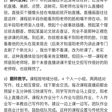
2）即兴发挥。
2015 年的直播技术远没有现在好，还没有手
机直播、美颜、点赞、送鲜花，阳老师也没有什么直播经
验，直接买个摄像头挂在电脑前就开始直播。直播画面往往
是这样：课程前半段你能看到阳老师的脸和嘴不停在动，到
后半段阳老师渐入佳境，想起个小故事就插播，想起某个理
论就去翻查，想起某篇论文就去查证，完全不是那种正襟危
坐讲课的风格。到后来，你就根本看不到阳老师的脸，只能
看着他的光头在晃来晃去（后来才知道阳老师为讲此课专门
去剃了个新光头），我也干脆不看课，改为听课了。老实
说，这种直播体验当时看来肯定糟糕，但回头一想——课程老
师是阳老师呀，那个未曾直播讲课不爱社交但写作很好的阳
老师呀，也就释然了。
3）翻转教学。
课程按地域分组，4 个人一小组，两两结对
写作，线上相互督促，线下聚会交流。每次课程直播前都会
预留十五分钟练习快速写作，同学写完作业马上提交，阳老
马上直播点评。课程大作业分个人作业与团队作业，个人作
业写一本教自己写作的书，建议一边上课一边写。团队作业
是商业计划书，鼓励组队完成。这样的课程设置与传统完全