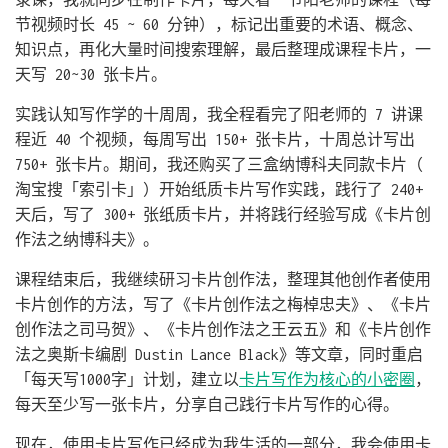
节视频时长 45 ~ 60 分钟），标记出重要的术语、概念、
知识点，再化大量时间搜索理解，最后整理成课程卡片，一
天写 20~30 张卡片。
实践认知写作学的十周周，我全程看完了阳老师的 7 讲课
程近 40 个视频，每周写出 150+ 张卡片，十周总计写出
750+ 张卡片。期间，我还购买了三盒纳博科夫同款卡片（
淘宝搜「索引卡」）开始纸质卡片写作实践，践行了 240+
天后，写了 300+ 张纸质卡片，并将践行经验写成《卡片创
作法之纳博科夫》。
课程结束后，我继续研习卡片创作法，整理其他创作者使用
卡片创作的方法，写了《卡片创作法之梅棹忠夫》、《卡片
创作法之司马贺》、《卡片创作法之王云五》和《卡片创作
法之奥斯卡编剧 Dustin Lance Black》等文章，同时重启
「每天写1000字」计划，建立以
卡片写作为核心的小密圈
，
每天至少写一张卡片，分享自己践行卡片写作的心得。
现在，使用卡片写作已经成为我生活的一部分，我会使用卡