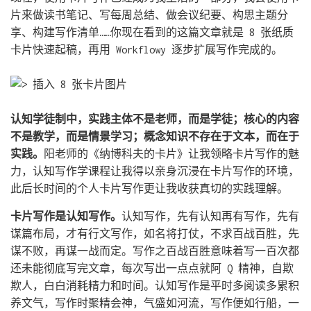
片来做读书笔记、写每周总结、做会议纪要、构思主题分
享、构建写作清单……你现在看到的这篇文章就是 8 张纸质
卡片快速起稿，再用 Workflowy 逐步扩展写作完成的。
认知学徒制中，实践主体不是老师，而是学徒；核心的内容
不是教学，而是情景学习；概念知识不存在于文本，而在于
实践。
阳老师的《纳博科夫的卡片》让我领略卡片写作的魅
力，认知写作学课程让我得以亲身沉浸在卡片写作的环境，
此后长时间的个人卡片写作更让我收获真切的实践理解。
卡片写作是认知写作。
认知写作，先有认知再有写作，先有
谋篇布局，才有行文写作，如名将打仗，不求百战百胜，先
谋不败，再谋一战而定。写作之百战百胜意味着写一百次都
还未能彻底写完文章，每次写出一点点就阿 Q 精神，自欺
欺人，白白消耗精力和时间。认知写作是平时多阅读多累积
养文气，写作时聚精会神，气盛如河流，写作便如行船，一