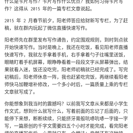
什么是卡片写作？卡片写作什么优点？我如何习得卡片写
作？这得从 2015 年的一篇专栏文章说起。
2015 年 2 月春节前夕，阳老师答应给财新写专栏，为了赶
稿，就在群内玩起了微信直播快速写作。
阳老师先在群里发布写作通告，约定围观规则，到时到点就
开始快速写作。当时是晚上，我还在吃饭，看见阳老师直播
快速写作，我就左手拿着手机，右手拿着勺子往嘴里送饭，
眼睛盯着手机屏幕，眼睁睁看着一段段文字从屏幕弹出，结
果就看入迷，饭还没吃完，阳老师初稿就已经完成了。写完
初稿后，阳老师休息一阵，我也赶紧吃完饭，再继续看阳老
师快马加鞭增补修改，一个多小时后，一篇质量上乘的专栏
文章就写成了。
你能想象到我当时的震撼吗？以前我写文章从来都是小学生
作文式，想到什么就写什么，写着前面的忘记了后面的，只
能停下来想，断断续续，只能挤牙膏般吭哧吭哧一字接一字
写，一篇原创的千字文需要四五个小时才能完成，看完阳老