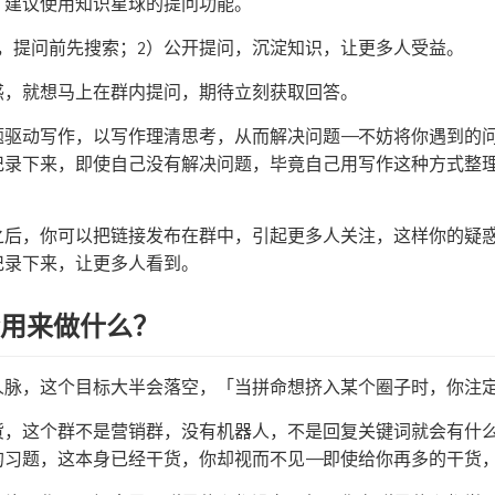
，建议使用知识星球的提问功能。
，提问前先搜索；2）公开提问，沉淀知识，让更多人受益。
惑，就想马上在群内提问，期待立刻获取回答。
题驱动写作，以写作理清思考，从而解决问题——不妨将你遇到的
记录下来，即使自己没有解决问题，毕竟自己用写作这种方式整
。
之后，你可以把链接发布在群中，引起更多人关注，这样你的疑
记录下来，让更多人看到。
会用来做什么？
人脉，这个目标大半会落空，「当拼命想挤入某个圈子时，你注
货，这个群不是营销群，没有机器人，不是回复关键词就会有什
的习题，这本身已经干货，你却视而不见——即使给你再多的干货