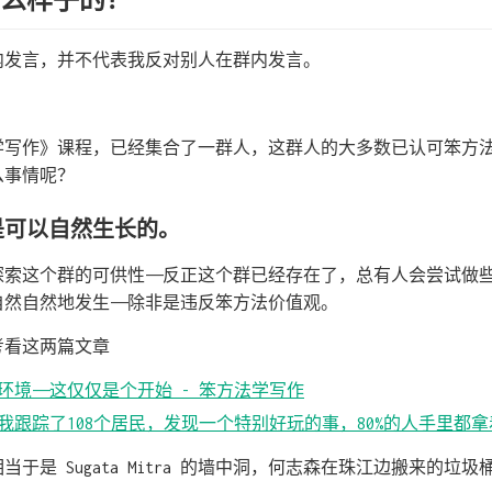
什么样子的？
内发言，并不代表我反对别人在群内发言。
。
学写作》课程，已经集合了一群人，这群人的大多数已认可笨方
么事情呢？
是可以自然生长的。
探索这个群的可供性——反正这个群已经存在了，总有人会尝试做
然自然地发生——除非是违反笨方法价值观。
考看这两篇文章
环境——这仅仅是个开始 - 笨方法学写作
我跟踪了108个居民，发现一个特别好玩的事，80%的人手里都
于是 Sugata Mitra 的墙中洞，何志森在珠江边搬来的垃圾