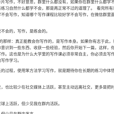
卡片写作，不好意思，群里什么都没有，如果你在群里什么都学
有练习自然什么都学不会，那是再正常不过的道理了。 看完所有
学不会写作，知道哪个写作课程比较好学不会写作，在微信群里
说不会的，写作，是练会的。
说的那样：真正能教会你写作的，是写作本身。如果你有志于此，
你意识到一些东西、收获一些经验，然后你开始下一篇，这样，
写作。这也是为什么大学里的写作课必须非常自主，你必须去写
的写作学习。
长的过程，使用笨方法学习写作，就是期待你在长期的练习中体
交，也比较少在社交媒体上活跃，甚至主动远离社交，更多是把
星球上活跃，但少见我在群内活跃。
，但少见在群内发言。